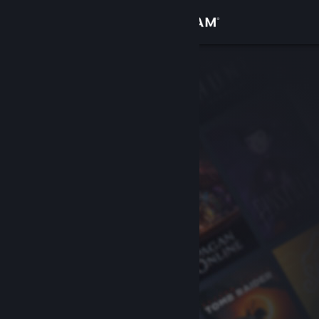
Kirjaudu sisään
Kauppa
Yhteisö
Tietoa
Tuki
Vaihda kieli
Hanki Steam-mobiilisovellus
Näytä työpöytäsivusto