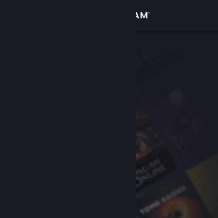
Kirjaudu sisään
Kauppa
Yhteisö
Tietoa
Tuki
Vaihda kieli
Hanki Steam-mobiilisovellus
Näytä työpöytäsivusto