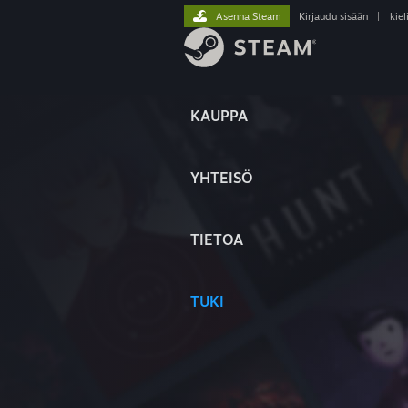
Asenna Steam
Kirjaudu sisään
|
kiel
KAUPPA
YHTEISÖ
TIETOA
TUKI