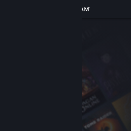
Kirjaudu sisään
Kauppa
Yhteisö
Tietoa
Tuki
Vaihda kieli
Hanki Steam-mobiilisovellus
Näytä työpöytäsivusto