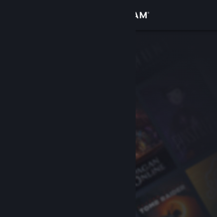
Kirjaudu sisään
Kauppa
Yhteisö
Tietoa
Tuki
Vaihda kieli
Hanki Steam-mobiilisovellus
Näytä työpöytäsivusto