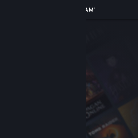
Kirjaudu sisään
Kauppa
Yhteisö
Tietoa
Tuki
Vaihda kieli
Hanki Steam-mobiilisovellus
Näytä työpöytäsivusto