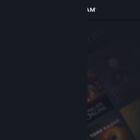
Kirjaudu sisään
Kauppa
Yhteisö
Tietoa
Tuki
Vaihda kieli
Hanki Steam-mobiilisovellus
Näytä työpöytäsivusto