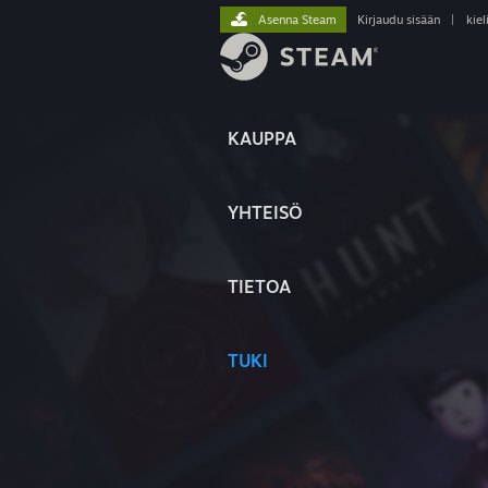
Asenna Steam
Kirjaudu sisään
|
kiel
KAUPPA
YHTEISÖ
TIETOA
TUKI