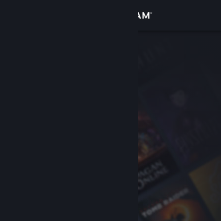
Kirjaudu sisään
Kauppa
Yhteisö
Tietoa
Tuki
Vaihda kieli
Hanki Steam-mobiilisovellus
Näytä työpöytäsivusto