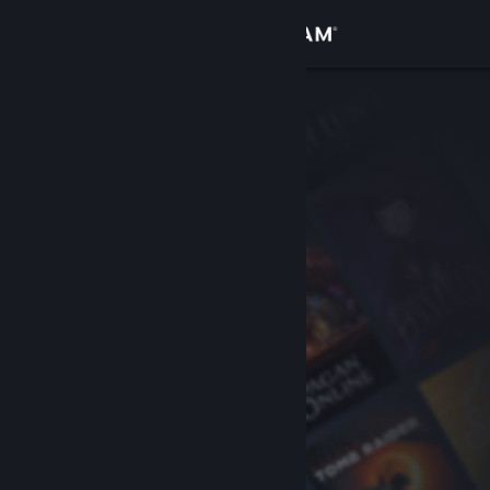
Kirjaudu sisään
Kauppa
Yhteisö
Tietoa
Tuki
Vaihda kieli
Hanki Steam-mobiilisovellus
Näytä työpöytäsivusto