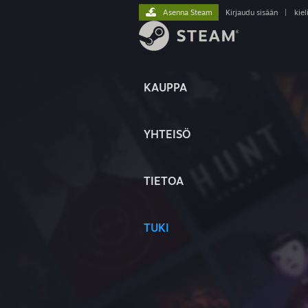
Asenna Steam
Kirjaudu sisään
|
kiel
KAUPPA
YHTEISÖ
TIETOA
TUKI