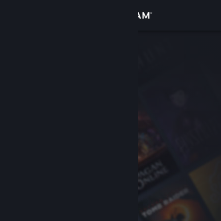
Kirjaudu sisään
Kauppa
Yhteisö
Tietoa
Tuki
Vaihda kieli
Hanki Steam-mobiilisovellus
Näytä työpöytäsivusto