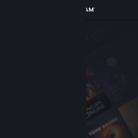
Kirjaudu sisään
Kauppa
Yhteisö
Tietoa
Tuki
Vaihda kieli
Hanki Steam-mobiilisovellus
Näytä työpöytäsivusto