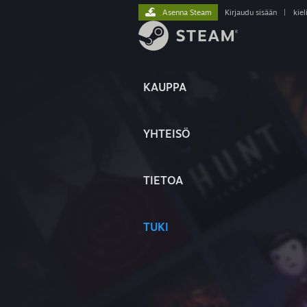
Asenna Steam
Kirjaudu sisään
|
kiel
KAUPPA
YHTEISÖ
TIETOA
TUKI