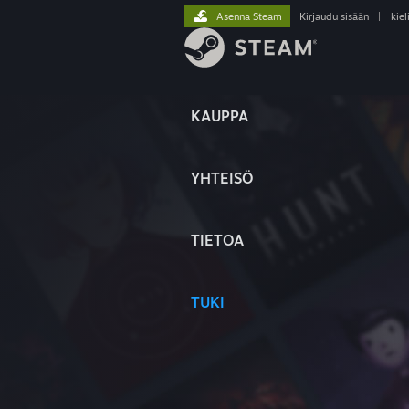
Asenna Steam
Kirjaudu sisään
|
kiel
KAUPPA
YHTEISÖ
TIETOA
TUKI