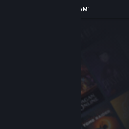
Kirjaudu sisään
Kauppa
Yhteisö
Tietoa
Tuki
Vaihda kieli
Hanki Steam-mobiilisovellus
Näytä työpöytäsivusto