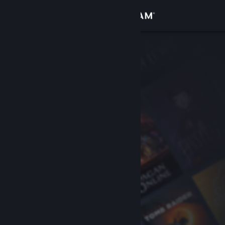
Kirjaudu sisään
Kauppa
Yhteisö
Tietoa
Tuki
Vaihda kieli
Hanki Steam-mobiilisovellus
Näytä työpöytäsivusto