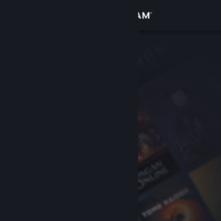
Kirjaudu sisään
Kauppa
Yhteisö
Tietoa
Tuki
Vaihda kieli
Hanki Steam-mobiilisovellus
Näytä työpöytäsivusto