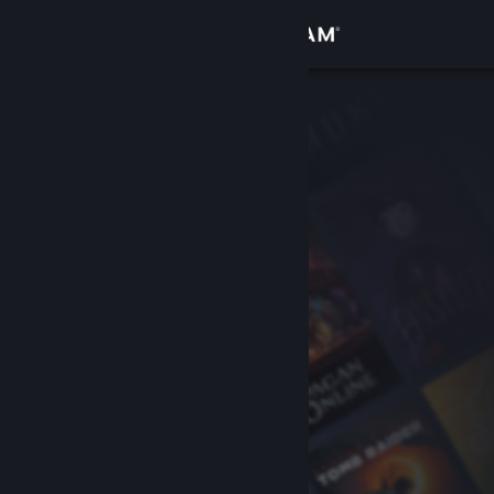
Kirjaudu sisään
Kauppa
Yhteisö
Tietoa
Tuki
Vaihda kieli
Hanki Steam-mobiilisovellus
Näytä työpöytäsivusto