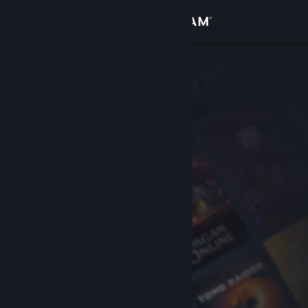
Kirjaudu sisään
Kauppa
Yhteisö
Tietoa
Tuki
Vaihda kieli
Hanki Steam-mobiilisovellus
Näytä työpöytäsivusto