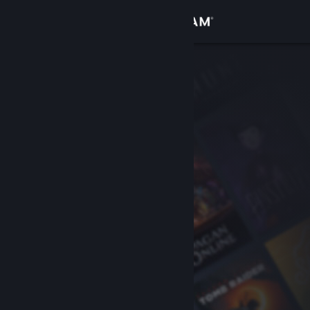
Kirjaudu sisään
Kauppa
Yhteisö
Tietoa
Tuki
Vaihda kieli
Hanki Steam-mobiilisovellus
Näytä työpöytäsivusto