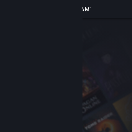
Kirjaudu sisään
Kauppa
Yhteisö
Tietoa
Tuki
Vaihda kieli
Hanki Steam-mobiilisovellus
Näytä työpöytäsivusto