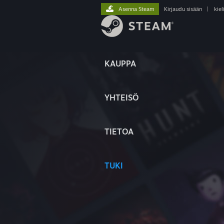
Asenna Steam
Kirjaudu sisään
|
kiel
KAUPPA
YHTEISÖ
TIETOA
TUKI