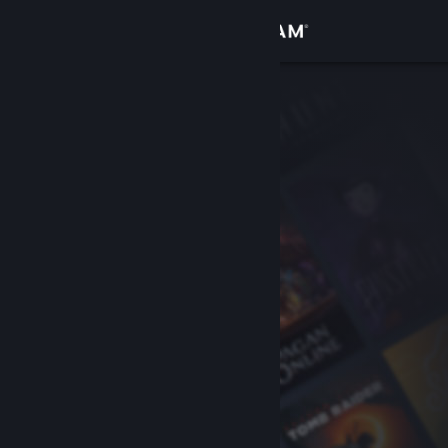
Kirjaudu sisään
Kauppa
Yhteisö
Tietoa
Tuki
Vaihda kieli
Hanki Steam-mobiilisovellus
Näytä työpöytäsivusto