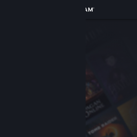
Kirjaudu sisään
Kauppa
Yhteisö
Tietoa
Tuki
Vaihda kieli
Hanki Steam-mobiilisovellus
Näytä työpöytäsivusto