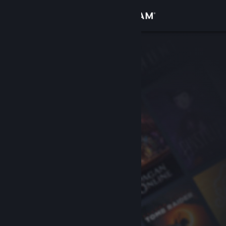
Kirjaudu sisään
Kauppa
Yhteisö
Tietoa
Tuki
Vaihda kieli
Hanki Steam-mobiilisovellus
Näytä työpöytäsivusto