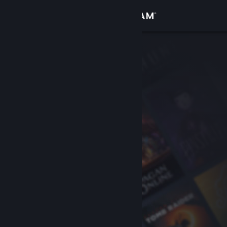
Kirjaudu sisään
Kauppa
Yhteisö
Tietoa
Tuki
Vaihda kieli
Hanki Steam-mobiilisovellus
Näytä työpöytäsivusto