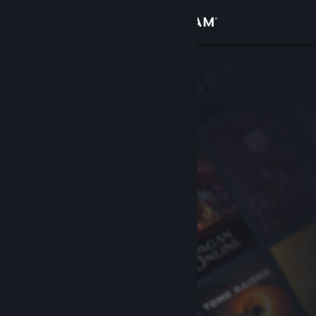
Kirjaudu sisään
Kauppa
Yhteisö
Tietoa
Tuki
Vaihda kieli
Hanki Steam-mobiilisovellus
Näytä työpöytäsivusto