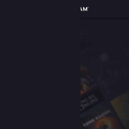
Kirjaudu sisään
Kauppa
Yhteisö
Tietoa
Tuki
Vaihda kieli
Hanki Steam-mobiilisovellus
Näytä työpöytäsivusto