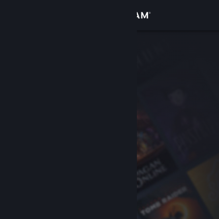
Kirjaudu sisään
Kauppa
Yhteisö
Tietoa
Tuki
Vaihda kieli
Hanki Steam-mobiilisovellus
Näytä työpöytäsivusto