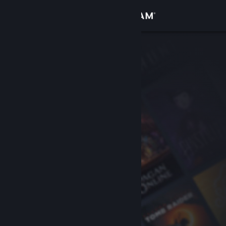
Kirjaudu sisään
Kauppa
Yhteisö
Tietoa
Tuki
Vaihda kieli
Hanki Steam-mobiilisovellus
Näytä työpöytäsivusto