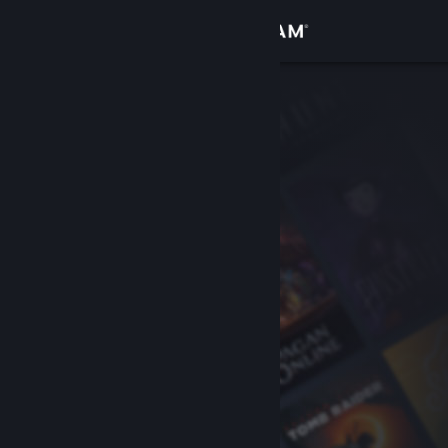
Kirjaudu sisään
Kauppa
Yhteisö
Tietoa
Tuki
Vaihda kieli
Hanki Steam-mobiilisovellus
Näytä työpöytäsivusto