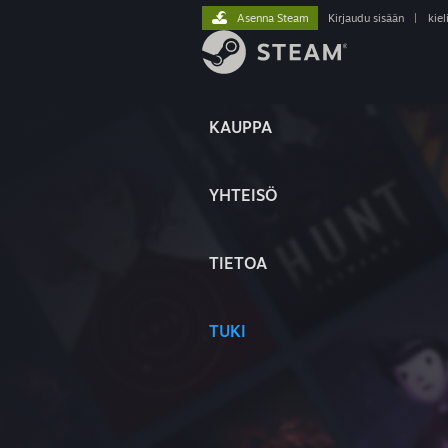
Asenna Steam
Kirjaudu sisään
|
kiel
KAUPPA
YHTEISÖ
TIETOA
TUKI