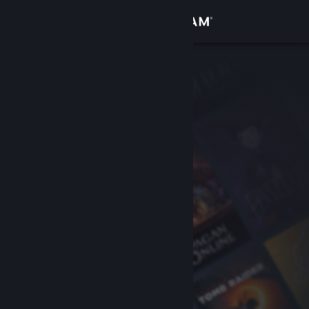
Kirjaudu sisään
Kauppa
Yhteisö
Tietoa
Tuki
Vaihda kieli
Hanki Steam-mobiilisovellus
Näytä työpöytäsivusto