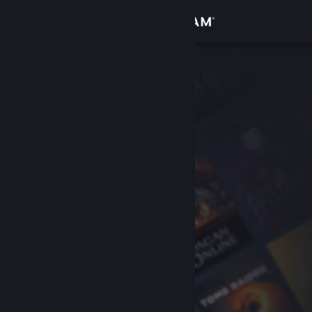
Kirjaudu sisään
Kauppa
Yhteisö
Tietoa
Tuki
Vaihda kieli
Hanki Steam-mobiilisovellus
Näytä työpöytäsivusto