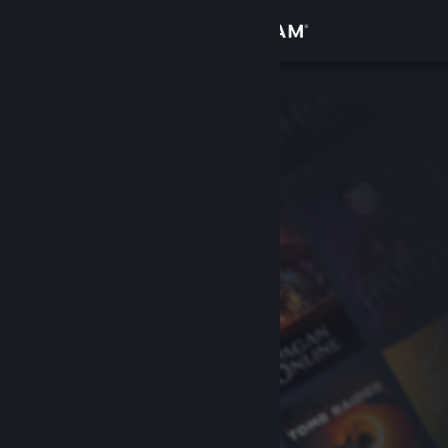
Kirjaudu sisään
Kauppa
Yhteisö
Tietoa
Tuki
Vaihda kieli
Hanki Steam-mobiilisovellus
Näytä työpöytäsivusto