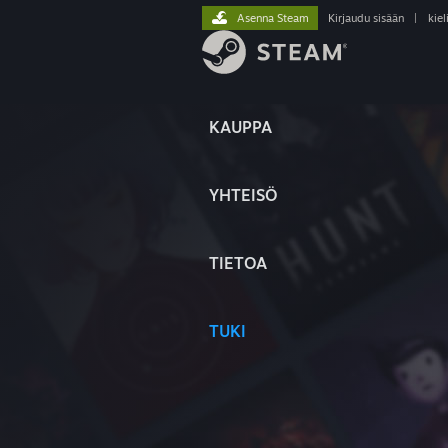
Asenna Steam
Kirjaudu sisään
|
kiel
KAUPPA
YHTEISÖ
TIETOA
TUKI