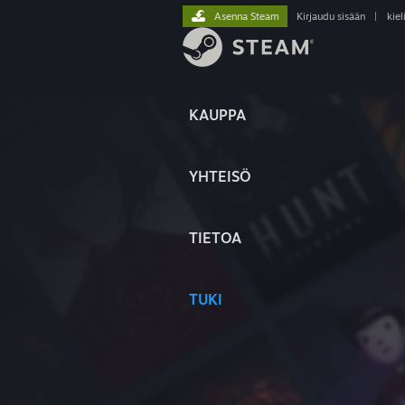
Asenna Steam
Kirjaudu sisään
|
kiel
KAUPPA
YHTEISÖ
TIETOA
TUKI