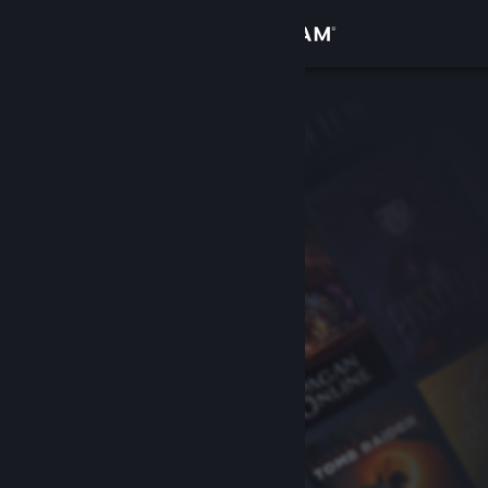
Kirjaudu sisään
Kauppa
Yhteisö
Tietoa
Tuki
Vaihda kieli
Hanki Steam-mobiilisovellus
Näytä työpöytäsivusto