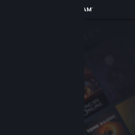
Kirjaudu sisään
Kauppa
Yhteisö
Tietoa
Tuki
Vaihda kieli
Hanki Steam-mobiilisovellus
Näytä työpöytäsivusto