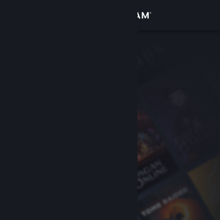
Kirjaudu sisään
Kauppa
Yhteisö
Tietoa
Tuki
Vaihda kieli
Hanki Steam-mobiilisovellus
Näytä työpöytäsivusto