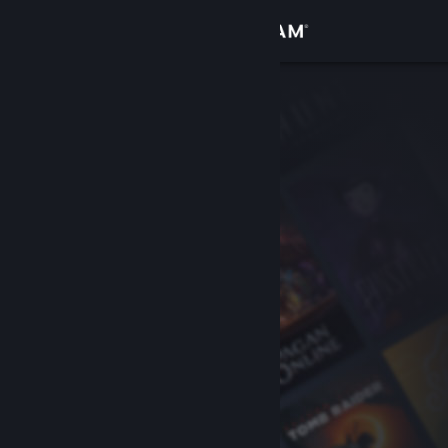
Kirjaudu sisään
Kauppa
Yhteisö
Tietoa
Tuki
Vaihda kieli
Hanki Steam-mobiilisovellus
Näytä työpöytäsivusto