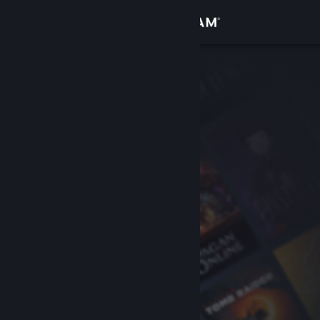
Kirjaudu sisään
Kauppa
Yhteisö
Tietoa
Tuki
Vaihda kieli
Hanki Steam-mobiilisovellus
Näytä työpöytäsivusto