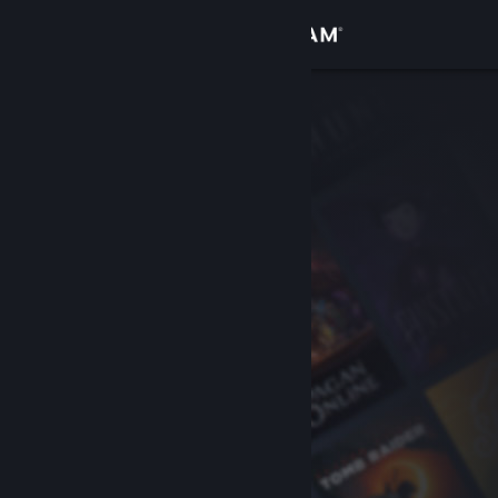
Kirjaudu sisään
Kauppa
Yhteisö
Tietoa
Tuki
Vaihda kieli
Hanki Steam-mobiilisovellus
Näytä työpöytäsivusto