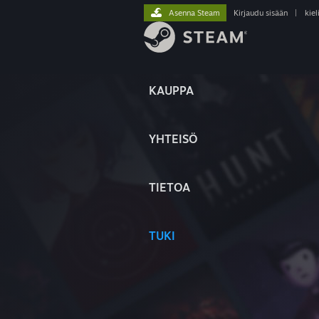
Asenna Steam
Kirjaudu sisään
|
kiel
KAUPPA
YHTEISÖ
TIETOA
TUKI