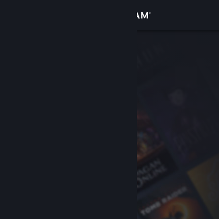
Kirjaudu sisään
Kauppa
Yhteisö
Tietoa
Tuki
Vaihda kieli
Hanki Steam-mobiilisovellus
Näytä työpöytäsivusto