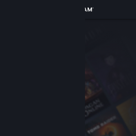
Kirjaudu sisään
Kauppa
Yhteisö
Tietoa
Tuki
Vaihda kieli
Hanki Steam-mobiilisovellus
Näytä työpöytäsivusto