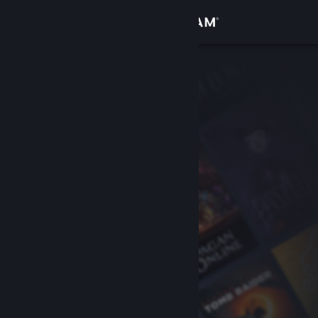
Kirjaudu sisään
Kauppa
Yhteisö
Tietoa
Tuki
Vaihda kieli
Hanki Steam-mobiilisovellus
Näytä työpöytäsivusto