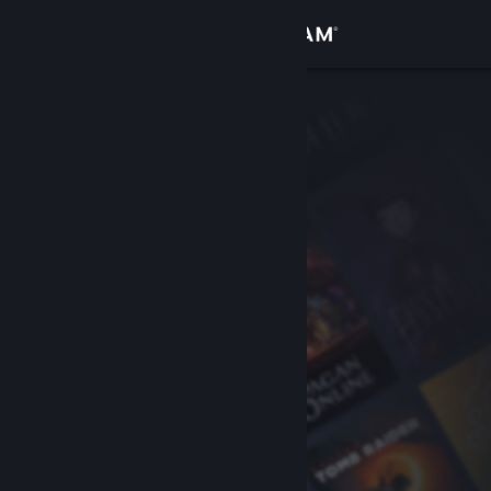
Kirjaudu sisään
Kauppa
Yhteisö
Tietoa
Tuki
Vaihda kieli
Hanki Steam-mobiilisovellus
Näytä työpöytäsivusto