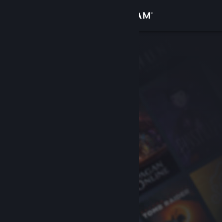
Kirjaudu sisään
Kauppa
Yhteisö
Tietoa
Tuki
Vaihda kieli
Hanki Steam-mobiilisovellus
Näytä työpöytäsivusto